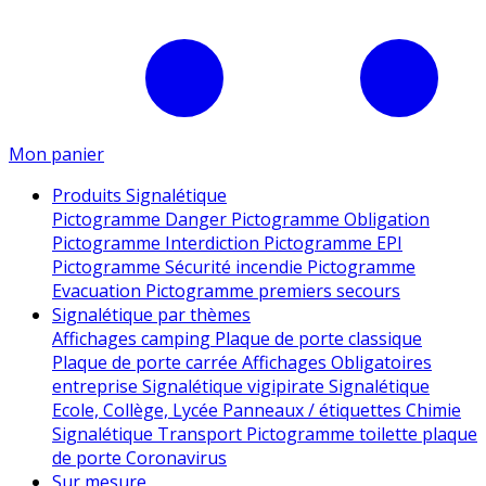
Mon panier
Produits Signalétique
Pictogramme Danger
Pictogramme Obligation
Pictogramme Interdiction
Pictogramme EPI
Pictogramme Sécurité incendie
Pictogramme
Evacuation
Pictogramme premiers secours
Signalétique par thèmes
Affichages camping
Plaque de porte classique
Plaque de porte carrée
Affichages Obligatoires
entreprise
Signalétique vigipirate
Signalétique
Ecole, Collège, Lycée
Panneaux / étiquettes Chimie
Signalétique Transport
Pictogramme toilette
plaque
de porte
Coronavirus
Sur mesure