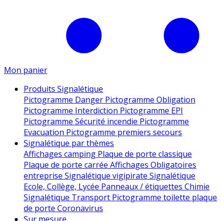
Mon panier
Produits Signalétique
Pictogramme Danger
Pictogramme Obligation
Pictogramme Interdiction
Pictogramme EPI
Pictogramme Sécurité incendie
Pictogramme
Evacuation
Pictogramme premiers secours
Signalétique par thèmes
Affichages camping
Plaque de porte classique
Plaque de porte carrée
Affichages Obligatoires
entreprise
Signalétique vigipirate
Signalétique
Ecole, Collège, Lycée
Panneaux / étiquettes Chimie
Signalétique Transport
Pictogramme toilette
plaque
de porte
Coronavirus
Sur mesure