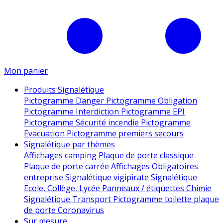
Mon panier
Produits Signalétique
Pictogramme Danger
Pictogramme Obligation
Pictogramme Interdiction
Pictogramme EPI
Pictogramme Sécurité incendie
Pictogramme
Evacuation
Pictogramme premiers secours
Signalétique par thèmes
Affichages camping
Plaque de porte classique
Plaque de porte carrée
Affichages Obligatoires
entreprise
Signalétique vigipirate
Signalétique
Ecole, Collège, Lycée
Panneaux / étiquettes Chimie
Signalétique Transport
Pictogramme toilette
plaque
de porte
Coronavirus
Sur mesure