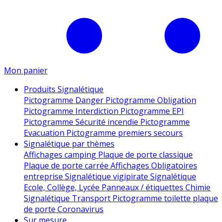
Mon panier
Produits Signalétique
Pictogramme Danger
Pictogramme Obligation
Pictogramme Interdiction
Pictogramme EPI
Pictogramme Sécurité incendie
Pictogramme
Evacuation
Pictogramme premiers secours
Signalétique par thèmes
Affichages camping
Plaque de porte classique
Plaque de porte carrée
Affichages Obligatoires
entreprise
Signalétique vigipirate
Signalétique
Ecole, Collège, Lycée
Panneaux / étiquettes Chimie
Signalétique Transport
Pictogramme toilette
plaque
de porte
Coronavirus
Sur mesure