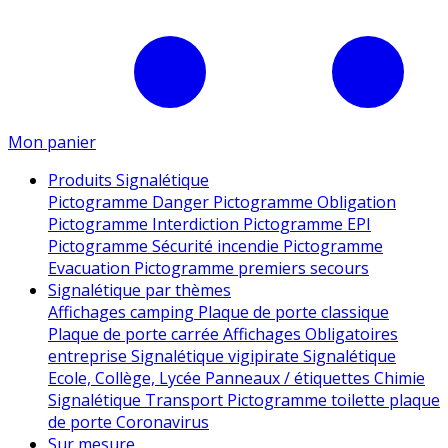
Mon panier
Produits Signalétique
Pictogramme Danger
Pictogramme Obligation
Pictogramme Interdiction
Pictogramme EPI
Pictogramme Sécurité incendie
Pictogramme
Evacuation
Pictogramme premiers secours
Signalétique par thèmes
Affichages camping
Plaque de porte classique
Plaque de porte carrée
Affichages Obligatoires
entreprise
Signalétique vigipirate
Signalétique
Ecole, Collège, Lycée
Panneaux / étiquettes Chimie
Signalétique Transport
Pictogramme toilette
plaque
de porte
Coronavirus
Sur mesure