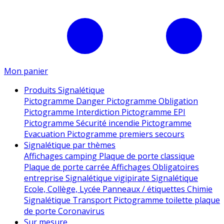
Mon panier
Produits Signalétique
Pictogramme Danger
Pictogramme Obligation
Pictogramme Interdiction
Pictogramme EPI
Pictogramme Sécurité incendie
Pictogramme
Evacuation
Pictogramme premiers secours
Signalétique par thèmes
Affichages camping
Plaque de porte classique
Plaque de porte carrée
Affichages Obligatoires
entreprise
Signalétique vigipirate
Signalétique
Ecole, Collège, Lycée
Panneaux / étiquettes Chimie
Signalétique Transport
Pictogramme toilette
plaque
de porte
Coronavirus
Sur mesure