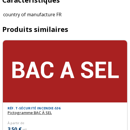
country of manufacture
FR
Produits similaires
RÉF. T-SÉCURITÉ INCENDIE-536
Pictogramme BAC À SEL
À partir de
3,50 €
HT