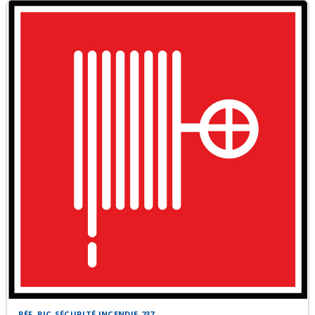
RÉF. PIC-SÉCURITÉ INCENDIE-237