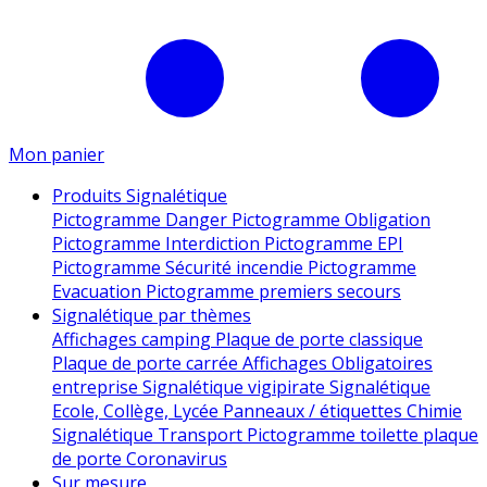
Mon panier
Produits Signalétique
Pictogramme Danger
Pictogramme Obligation
Pictogramme Interdiction
Pictogramme EPI
Pictogramme Sécurité incendie
Pictogramme
Evacuation
Pictogramme premiers secours
Signalétique par thèmes
Affichages camping
Plaque de porte classique
Plaque de porte carrée
Affichages Obligatoires
entreprise
Signalétique vigipirate
Signalétique
Ecole, Collège, Lycée
Panneaux / étiquettes Chimie
Signalétique Transport
Pictogramme toilette
plaque
de porte
Coronavirus
Sur mesure