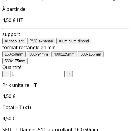
À partir de
4,50 €
HT
support
Autocollant
PVC expansé
Aluminium dibond
format rectangle en mm
160x50mm
300x94mm
400x125mm
500x156mm
560x175mm
Quantité
−
+
Prix unitaire HT
4,50 €
Total HT (x1)
4,50 €
SKU : T-Danger-511-autocollant-160x50mm