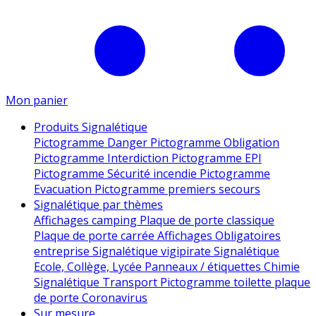
Mon panier
Produits Signalétique
Pictogramme Danger
Pictogramme Obligation
Pictogramme Interdiction
Pictogramme EPI
Pictogramme Sécurité incendie
Pictogramme
Evacuation
Pictogramme premiers secours
Signalétique par thèmes
Affichages camping
Plaque de porte classique
Plaque de porte carrée
Affichages Obligatoires
entreprise
Signalétique vigipirate
Signalétique
Ecole, Collège, Lycée
Panneaux / étiquettes Chimie
Signalétique Transport
Pictogramme toilette
plaque
de porte
Coronavirus
Sur mesure