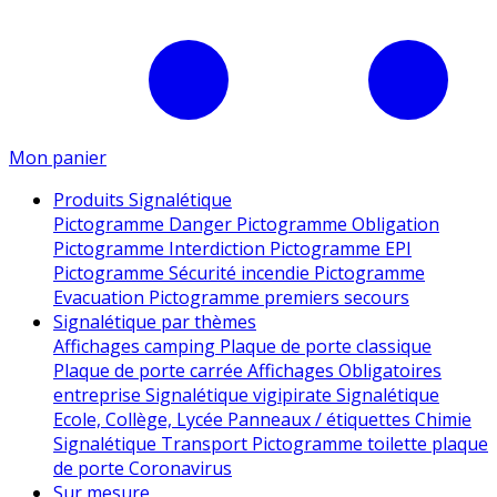
Mon panier
Produits Signalétique
Pictogramme Danger
Pictogramme Obligation
Pictogramme Interdiction
Pictogramme EPI
Pictogramme Sécurité incendie
Pictogramme
Evacuation
Pictogramme premiers secours
Signalétique par thèmes
Affichages camping
Plaque de porte classique
Plaque de porte carrée
Affichages Obligatoires
entreprise
Signalétique vigipirate
Signalétique
Ecole, Collège, Lycée
Panneaux / étiquettes Chimie
Signalétique Transport
Pictogramme toilette
plaque
de porte
Coronavirus
Sur mesure