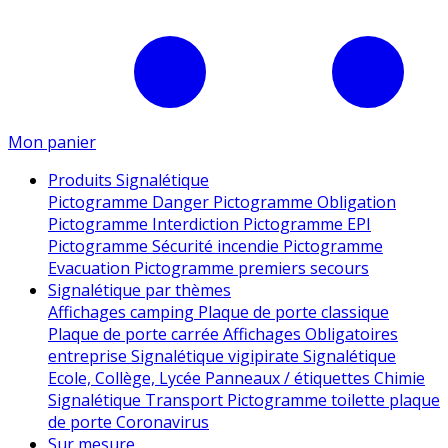
Mon panier
Produits Signalétique
Pictogramme Danger
Pictogramme Obligation
Pictogramme Interdiction
Pictogramme EPI
Pictogramme Sécurité incendie
Pictogramme
Evacuation
Pictogramme premiers secours
Signalétique par thèmes
Affichages camping
Plaque de porte classique
Plaque de porte carrée
Affichages Obligatoires
entreprise
Signalétique vigipirate
Signalétique
Ecole, Collège, Lycée
Panneaux / étiquettes Chimie
Signalétique Transport
Pictogramme toilette
plaque
de porte
Coronavirus
Sur mesure