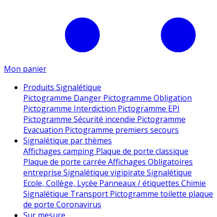
Mon panier
Produits Signalétique
Pictogramme Danger
Pictogramme Obligation
Pictogramme Interdiction
Pictogramme EPI
Pictogramme Sécurité incendie
Pictogramme
Evacuation
Pictogramme premiers secours
Signalétique par thèmes
Affichages camping
Plaque de porte classique
Plaque de porte carrée
Affichages Obligatoires
entreprise
Signalétique vigipirate
Signalétique
Ecole, Collège, Lycée
Panneaux / étiquettes Chimie
Signalétique Transport
Pictogramme toilette
plaque
de porte
Coronavirus
Sur mesure