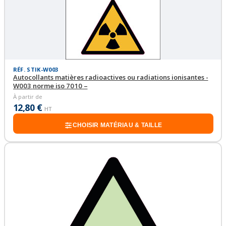
RÉF. STIK-W003
Autocollants matières radioactives ou radiations ionisantes -
W003 norme iso 7010 –
À partir de
12,80 €
HT
CHOISIR MATÉRIAU & TAILLE