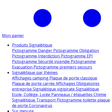
Mon panier
Produits Signalétique
Pictogramme Danger
Pictogramme Obligation
Pictogramme Interdiction
Pictogramme EPI
Pictogramme Sécurité incendie
Pictogramme
Evacuation
Pictogramme premiers secours
Signalétique par thèmes
Affichages camping
Plaque de porte classique
Plaque de porte carrée
Affichages Obligatoires
entreprise
Signalétique vigipirate
Signalétique
Ecole, Collège, Lycée
Panneaux / étiquettes Chimie
Signalétique Transport
Pictogramme toilette
plaque
de porte
Coronavirus
Sur mesure