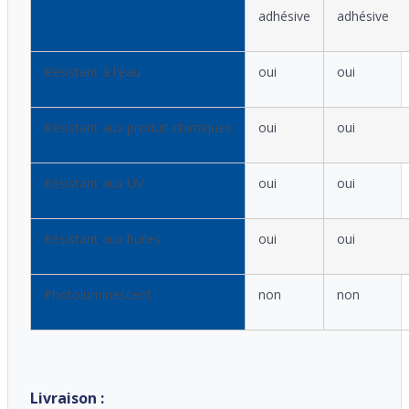
adhésive
adhésive
Résistant à l'eau
oui
oui
Résistant aux produit chimiques
oui
oui
Résistant aux UV
oui
oui
Résistant aux huiles
oui
oui
Photoluminescent
non
non
Livraison :