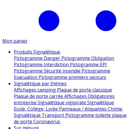
Mon panier
Produits Signalétique
Pictogramme Danger
Pictogramme Obligation
Pictogramme Interdiction
Pictogramme EPI
Pictogramme Sécurité incendie
Pictogramme
Evacuation
Pictogramme premiers secours
Signalétique par thèmes
Affichages camping
Plaque de porte classique
Plaque de porte carrée
Affichages Obligatoires
entreprise
Signalétique vigipirate
Signalétique
Ecole, Collège, Lycée
Panneaux / étiquettes Chimie
Signalétique Transport
Pictogramme toilette
plaque
de porte
Coronavirus
Sur mesure