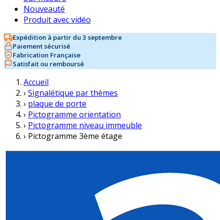
Nouveauté
Produit avec vidéo
Expédition à partir du 3 septembre
Paiement sécurisé
Fabrication Française
Satisfait ou remboursé
Accueil
›
Signalétique par thèmes
›
plaque de porte
›
Pictogramme orientation
›
Pictogramme niveau immeuble
›
Pictogramme 3ème étage