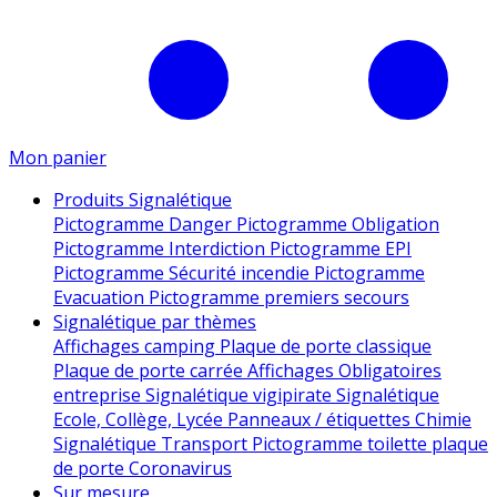
Mon panier
Produits Signalétique
Pictogramme Danger
Pictogramme Obligation
Pictogramme Interdiction
Pictogramme EPI
Pictogramme Sécurité incendie
Pictogramme
Evacuation
Pictogramme premiers secours
Signalétique par thèmes
Affichages camping
Plaque de porte classique
Plaque de porte carrée
Affichages Obligatoires
entreprise
Signalétique vigipirate
Signalétique
Ecole, Collège, Lycée
Panneaux / étiquettes Chimie
Signalétique Transport
Pictogramme toilette
plaque
de porte
Coronavirus
Sur mesure