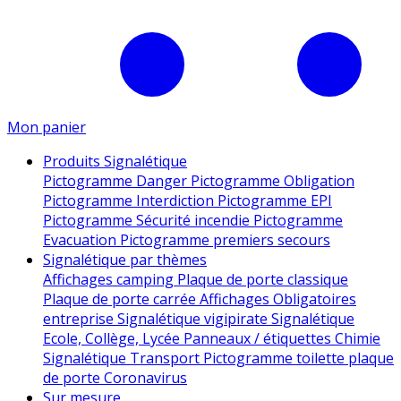
Mon panier
Produits Signalétique
Pictogramme Danger
Pictogramme Obligation
Pictogramme Interdiction
Pictogramme EPI
Pictogramme Sécurité incendie
Pictogramme
Evacuation
Pictogramme premiers secours
Signalétique par thèmes
Affichages camping
Plaque de porte classique
Plaque de porte carrée
Affichages Obligatoires
entreprise
Signalétique vigipirate
Signalétique
Ecole, Collège, Lycée
Panneaux / étiquettes Chimie
Signalétique Transport
Pictogramme toilette
plaque
de porte
Coronavirus
Sur mesure