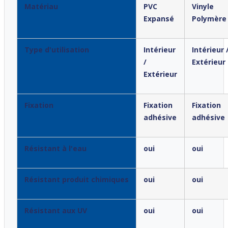
Matériau
PVC
Vinyle
Expansé
Polymère
Type d'utilisation
Intérieur
Intérieur 
/
Extérieur
Extérieur
Fixation
Fixation
Fixation
adhésive
adhésive
Résistant à l'eau
oui
oui
Résistant produit chimiques
oui
oui
Résistant aux UV
oui
oui