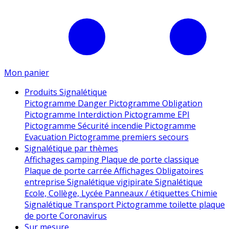
Mon panier
Produits Signalétique
Pictogramme Danger
Pictogramme Obligation
Pictogramme Interdiction
Pictogramme EPI
Pictogramme Sécurité incendie
Pictogramme
Evacuation
Pictogramme premiers secours
Signalétique par thèmes
Affichages camping
Plaque de porte classique
Plaque de porte carrée
Affichages Obligatoires
entreprise
Signalétique vigipirate
Signalétique
Ecole, Collège, Lycée
Panneaux / étiquettes Chimie
Signalétique Transport
Pictogramme toilette
plaque
de porte
Coronavirus
Sur mesure