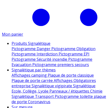
Mon panier
Produits Signalétique
Pictogramme Danger
Pictogramme Obligation
Pictogramme Interdiction
Pictogramme EPI
Pictogramme Sécurité incendie
Pictogramme
Evacuation
Pictogramme premiers secours
Signalétique par thèmes
Affichages camping
Plaque de porte classique
Plaque de porte carrée
Affichages Obligatoires
entreprise
Signalétique vigipirate
Signalétique
Ecole, Collège, Lycée
Panneaux / étiquettes Chimie
Signalétique Transport
Pictogramme toilette
plaque
de porte
Coronavirus
Sur mesure