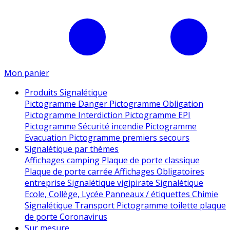
Mon panier
Produits Signalétique
Pictogramme Danger
Pictogramme Obligation
Pictogramme Interdiction
Pictogramme EPI
Pictogramme Sécurité incendie
Pictogramme
Evacuation
Pictogramme premiers secours
Signalétique par thèmes
Affichages camping
Plaque de porte classique
Plaque de porte carrée
Affichages Obligatoires
entreprise
Signalétique vigipirate
Signalétique
Ecole, Collège, Lycée
Panneaux / étiquettes Chimie
Signalétique Transport
Pictogramme toilette
plaque
de porte
Coronavirus
Sur mesure