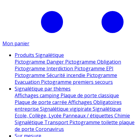
Mon panier
Produits Signalétique
Pictogramme Danger
Pictogramme Obligation
Pictogramme Interdiction
Pictogramme EPI
Pictogramme Sécurité incendie
Pictogramme
Evacuation
Pictogramme premiers secours
Signalétique par thèmes
Affichages camping
Plaque de porte classique
Plaque de porte carrée
Affichages Obligatoires
entreprise
Signalétique vigipirate
Signalétique
Ecole, Collège, Lycée
Panneaux / étiquettes Chimie
Signalétique Transport
Pictogramme toilette
plaque
de porte
Coronavirus
Sur mesure