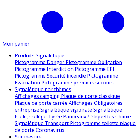
Mon panier
Produits Signalétique
Pictogramme Danger
Pictogramme Obligation
Pictogramme Interdiction
Pictogramme EPI
Pictogramme Sécurité incendie
Pictogramme
Evacuation
Pictogramme premiers secours
Signalétique par thèmes
Affichages camping
Plaque de porte classique
Plaque de porte carrée
Affichages Obligatoires
entreprise
Signalétique vigipirate
Signalétique
Ecole, Collège, Lycée
Panneaux / étiquettes Chimie
Signalétique Transport
Pictogramme toilette
plaque
de porte
Coronavirus
Sur mesure