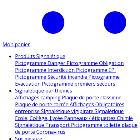
Mon panier
Produits Signalétique
Pictogramme Danger
Pictogramme Obligation
Pictogramme Interdiction
Pictogramme EPI
Pictogramme Sécurité incendie
Pictogramme
Evacuation
Pictogramme premiers secours
Signalétique par thèmes
Affichages camping
Plaque de porte classique
Plaque de porte carrée
Affichages Obligatoires
entreprise
Signalétique vigipirate
Signalétique
Ecole, Collège, Lycée
Panneaux / étiquettes Chimie
Signalétique Transport
Pictogramme toilette
plaque
de porte
Coronavirus
Sur mesure