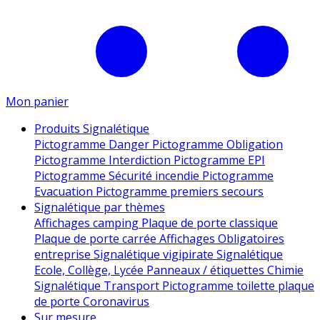
Mon panier
Produits Signalétique
Pictogramme Danger
Pictogramme Obligation
Pictogramme Interdiction
Pictogramme EPI
Pictogramme Sécurité incendie
Pictogramme
Evacuation
Pictogramme premiers secours
Signalétique par thèmes
Affichages camping
Plaque de porte classique
Plaque de porte carrée
Affichages Obligatoires
entreprise
Signalétique vigipirate
Signalétique
Ecole, Collège, Lycée
Panneaux / étiquettes Chimie
Signalétique Transport
Pictogramme toilette
plaque
de porte
Coronavirus
Sur mesure