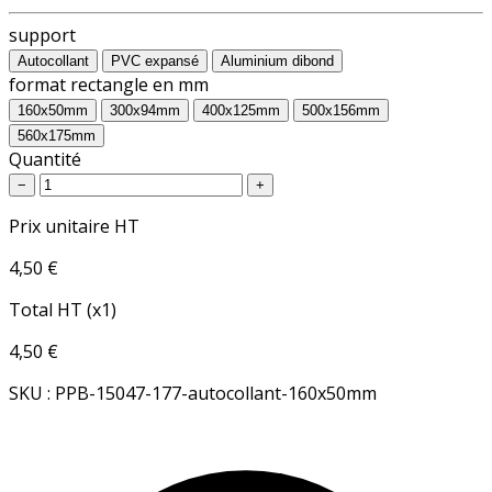
support
Autocollant
PVC expansé
Aluminium dibond
format rectangle en mm
160x50mm
300x94mm
400x125mm
500x156mm
560x175mm
Quantité
−
+
Prix unitaire HT
4,50 €
Total HT (x1)
4,50 €
SKU : PPB-15047-177-autocollant-160x50mm