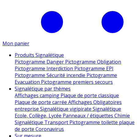
Mon panier
Produits Signalétique
Pictogramme Danger
Pictogramme Obligation
Pictogramme Interdiction
Pictogramme EPI
Pictogramme Sécurité incendie
Pictogramme
Evacuation
Pictogramme premiers secours
Signalétique par thèmes
Affichages camping
Plaque de porte classique
Plaque de porte carrée
Affichages Obligatoires
entreprise
Signalétique vigipirate
Signalétique
Ecole, Collège, Lycée
Panneaux / étiquettes Chimie
Signalétique Transport
Pictogramme toilette
plaque
de porte
Coronavirus
Sur mesure