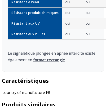
Résistant à l'eau
oui
oui
Résistant produit chimiques
oui
oui
Résistant aux UV
oui
oui
Résistant aux huiles
oui
oui
Le signalétique plongée en apnée interdite existe
également en
format rectangle
Caractéristiques
country of manufacture
FR
Produits similaires