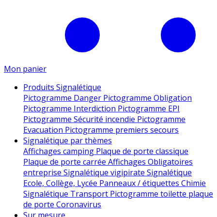
Mon panier
Produits Signalétique
Pictogramme Danger
Pictogramme Obligation
Pictogramme Interdiction
Pictogramme EPI
Pictogramme Sécurité incendie
Pictogramme
Evacuation
Pictogramme premiers secours
Signalétique par thèmes
Affichages camping
Plaque de porte classique
Plaque de porte carrée
Affichages Obligatoires
entreprise
Signalétique vigipirate
Signalétique
Ecole, Collège, Lycée
Panneaux / étiquettes Chimie
Signalétique Transport
Pictogramme toilette
plaque
de porte
Coronavirus
Sur mesure