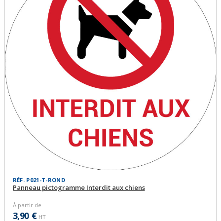
RÉF. P021-T-ROND
Panneau pictogramme Interdit aux chiens
À partir de
3,90 €
HT