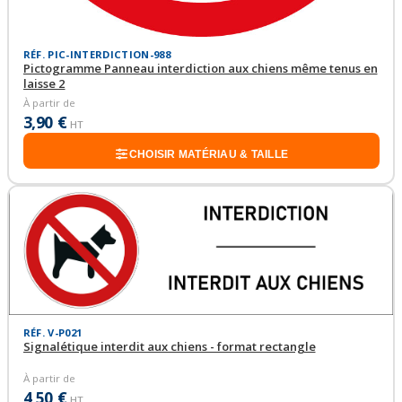
RÉF. PIC-INTERDICTION-988
Pictogramme Panneau interdiction aux chiens même tenus en
laisse 2
À partir de
3,90 €
HT
CHOISIR MATÉRIAU & TAILLE
RÉF. V-P021
Signalétique interdit aux chiens - format rectangle
À partir de
4,50 €
HT