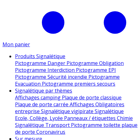
Mon panier
Produits Signalétique
Pictogramme Danger
Pictogramme Obligation
Pictogramme Interdiction
Pictogramme EPI
Pictogramme Sécurité incendie
Pictogramme
Evacuation
Pictogramme premiers secours
Signalétique par thèmes
Affichages camping
Plaque de porte classique
Plaque de porte carrée
Affichages Obligatoires
entreprise
Signalétique vigipirate
Signalétique
Ecole, Collège, Lycée
Panneaux / étiquettes Chimie
Signalétique Transport
Pictogramme toilette
plaque
de porte
Coronavirus
Sur mesure