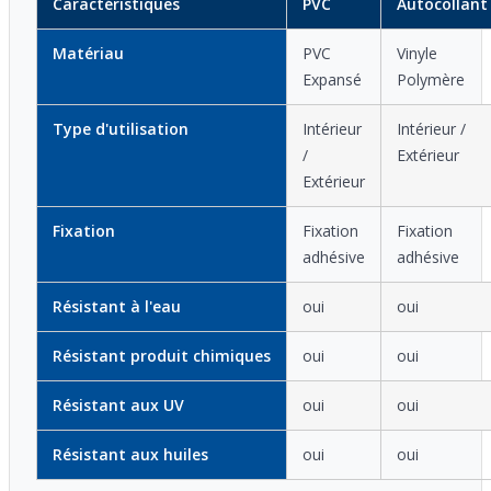
Caractéristiques
PVC
Autocollant
Matériau
PVC
Vinyle
Expansé
Polymère
Type d'utilisation
Intérieur
Intérieur /
/
Extérieur
Extérieur
Fixation
Fixation
Fixation
adhésive
adhésive
Résistant à l'eau
oui
oui
Résistant produit chimiques
oui
oui
Résistant aux UV
oui
oui
Résistant aux huiles
oui
oui