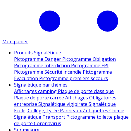
Mon panier
Produits Signalétique
Pictogramme Danger
Pictogramme Obligation
Pictogramme Interdiction
Pictogramme EPI
Pictogramme Sécurité incendie
Pictogramme
Evacuation
Pictogramme premiers secours
Signalétique par thèmes
Affichages camping
Plaque de porte classique
Plaque de porte carrée
Affichages Obligatoires
entreprise
Signalétique vigipirate
Signalétique
Ecole, Collège, Lycée
Panneaux / étiquettes Chimie
Signalétique Transport
Pictogramme toilette
plaque
de porte
Coronavirus
Sur mesure