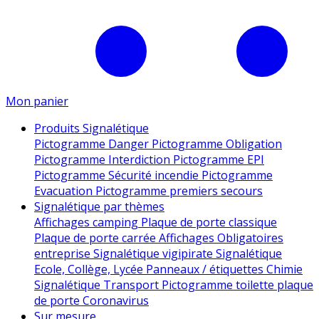
Mon panier
Produits Signalétique
Pictogramme Danger
Pictogramme Obligation
Pictogramme Interdiction
Pictogramme EPI
Pictogramme Sécurité incendie
Pictogramme
Evacuation
Pictogramme premiers secours
Signalétique par thèmes
Affichages camping
Plaque de porte classique
Plaque de porte carrée
Affichages Obligatoires
entreprise
Signalétique vigipirate
Signalétique
Ecole, Collège, Lycée
Panneaux / étiquettes Chimie
Signalétique Transport
Pictogramme toilette
plaque
de porte
Coronavirus
Sur mesure