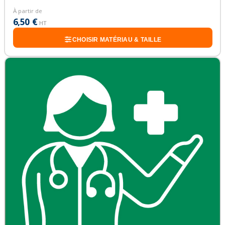
À partir de
6,50 €
HT
CHOISIR MATÉRIAU & TAILLE