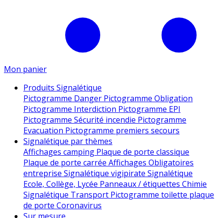
Mon panier
Produits Signalétique
Pictogramme Danger
Pictogramme Obligation
Pictogramme Interdiction
Pictogramme EPI
Pictogramme Sécurité incendie
Pictogramme
Evacuation
Pictogramme premiers secours
Signalétique par thèmes
Affichages camping
Plaque de porte classique
Plaque de porte carrée
Affichages Obligatoires
entreprise
Signalétique vigipirate
Signalétique
Ecole, Collège, Lycée
Panneaux / étiquettes Chimie
Signalétique Transport
Pictogramme toilette
plaque
de porte
Coronavirus
Sur mesure