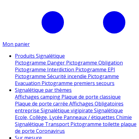
Mon panier
Produits Signalétique
Pictogramme Danger
Pictogramme Obligation
Pictogramme Interdiction
Pictogramme EPI
Pictogramme Sécurité incendie
Pictogramme
Evacuation
Pictogramme premiers secours
Signalétique par thèmes
Affichages camping
Plaque de porte classique
Plaque de porte carrée
Affichages Obligatoires
entreprise
Signalétique vigipirate
Signalétique
Ecole, Collège, Lycée
Panneaux / étiquettes Chimie
Signalétique Transport
Pictogramme toilette
plaque
de porte
Coronavirus
Sur mesure