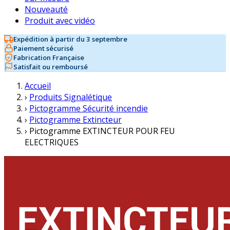
Nouveauté
Produit avec vidéo
Expédition à partir du 3 septembre
Paiement sécurisé
Fabrication Française
Satisfait ou remboursé
Accueil
›
Produits Signalétique
›
Pictogramme Sécurité incendie
›
Pictogramme Extincteur
›
Pictogramme EXTINCTEUR POUR FEU
ELECTRIQUES