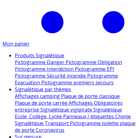
Mon panier
Produits Signalétique
Pictogramme Danger
Pictogramme Obligation
Pictogramme Interdiction
Pictogramme EPI
Pictogramme Sécurité incendie
Pictogramme
Evacuation
Pictogramme premiers secours
Signalétique par thèmes
Affichages camping
Plaque de porte classique
Plaque de porte carrée
Affichages Obligatoires
entreprise
Signalétique vigipirate
Signalétique
Ecole, Collège, Lycée
Panneaux / étiquettes Chimie
Signalétique Transport
Pictogramme toilette
plaque
de porte
Coronavirus
Sur mesure