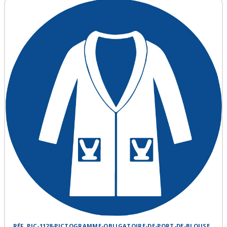
RÉF. PIC-1128-PICTOGRAMME-OBLIGATOIRE-DE-PORT-DE-BLOUSE