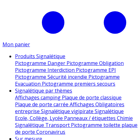
Mon panier
Produits Signalétique
Pictogramme Danger
Pictogramme Obligation
Pictogramme Interdiction
Pictogramme EPI
Pictogramme Sécurité incendie
Pictogramme
Evacuation
Pictogramme premiers secours
Signalétique par thèmes
Affichages camping
Plaque de porte classique
Plaque de porte carrée
Affichages Obligatoires
entreprise
Signalétique vigipirate
Signalétique
Ecole, Collège, Lycée
Panneaux / étiquettes Chimie
Signalétique Transport
Pictogramme toilette
plaque
de porte
Coronavirus
Sur mesure