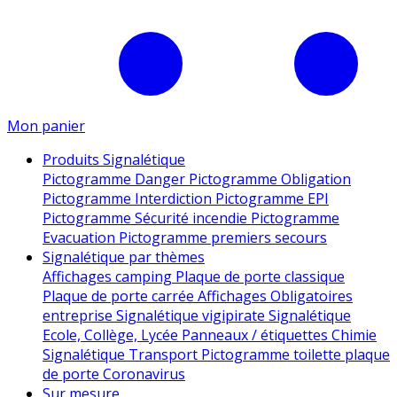
Mon panier
Produits Signalétique
Pictogramme Danger
Pictogramme Obligation
Pictogramme Interdiction
Pictogramme EPI
Pictogramme Sécurité incendie
Pictogramme
Evacuation
Pictogramme premiers secours
Signalétique par thèmes
Affichages camping
Plaque de porte classique
Plaque de porte carrée
Affichages Obligatoires
entreprise
Signalétique vigipirate
Signalétique
Ecole, Collège, Lycée
Panneaux / étiquettes Chimie
Signalétique Transport
Pictogramme toilette
plaque
de porte
Coronavirus
Sur mesure