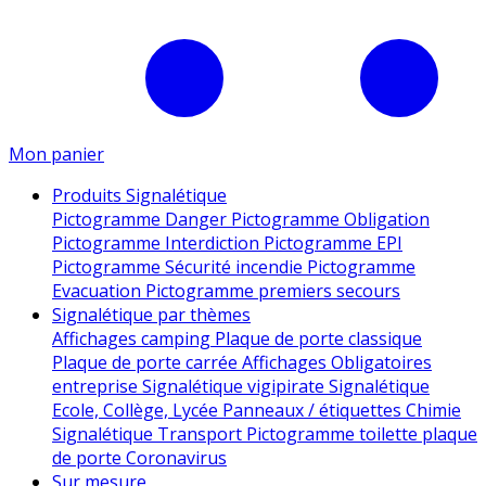
Mon panier
Produits Signalétique
Pictogramme Danger
Pictogramme Obligation
Pictogramme Interdiction
Pictogramme EPI
Pictogramme Sécurité incendie
Pictogramme
Evacuation
Pictogramme premiers secours
Signalétique par thèmes
Affichages camping
Plaque de porte classique
Plaque de porte carrée
Affichages Obligatoires
entreprise
Signalétique vigipirate
Signalétique
Ecole, Collège, Lycée
Panneaux / étiquettes Chimie
Signalétique Transport
Pictogramme toilette
plaque
de porte
Coronavirus
Sur mesure