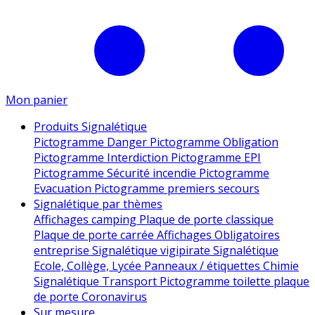
Mon panier
Produits Signalétique
Pictogramme Danger
Pictogramme Obligation
Pictogramme Interdiction
Pictogramme EPI
Pictogramme Sécurité incendie
Pictogramme
Evacuation
Pictogramme premiers secours
Signalétique par thèmes
Affichages camping
Plaque de porte classique
Plaque de porte carrée
Affichages Obligatoires
entreprise
Signalétique vigipirate
Signalétique
Ecole, Collège, Lycée
Panneaux / étiquettes Chimie
Signalétique Transport
Pictogramme toilette
plaque
de porte
Coronavirus
Sur mesure