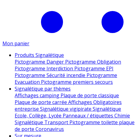
Mon panier
Produits Signalétique
Pictogramme Danger
Pictogramme Obligation
Pictogramme Interdiction
Pictogramme EPI
Pictogramme Sécurité incendie
Pictogramme
Evacuation
Pictogramme premiers secours
Signalétique par thèmes
Affichages camping
Plaque de porte classique
Plaque de porte carrée
Affichages Obligatoires
entreprise
Signalétique vigipirate
Signalétique
Ecole, Collège, Lycée
Panneaux / étiquettes Chimie
Signalétique Transport
Pictogramme toilette
plaque
de porte
Coronavirus
Sur mesure