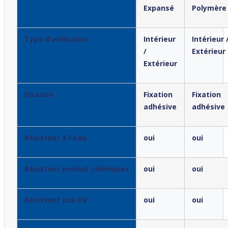
Expansé
Polymère
Type d'utilisation
Intérieur
Intérieur 
/
Extérieur
Extérieur
Fixation
Fixation
Fixation
adhésive
adhésive
Résistant à l'eau
oui
oui
Résistant produit chimiques
oui
oui
Résistant aux UV
oui
oui