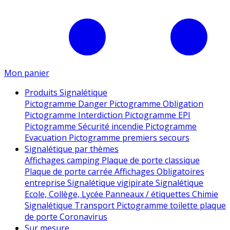
Mon panier
Produits Signalétique
Pictogramme Danger
Pictogramme Obligation
Pictogramme Interdiction
Pictogramme EPI
Pictogramme Sécurité incendie
Pictogramme
Evacuation
Pictogramme premiers secours
Signalétique par thèmes
Affichages camping
Plaque de porte classique
Plaque de porte carrée
Affichages Obligatoires
entreprise
Signalétique vigipirate
Signalétique
Ecole, Collège, Lycée
Panneaux / étiquettes Chimie
Signalétique Transport
Pictogramme toilette
plaque
de porte
Coronavirus
Sur mesure