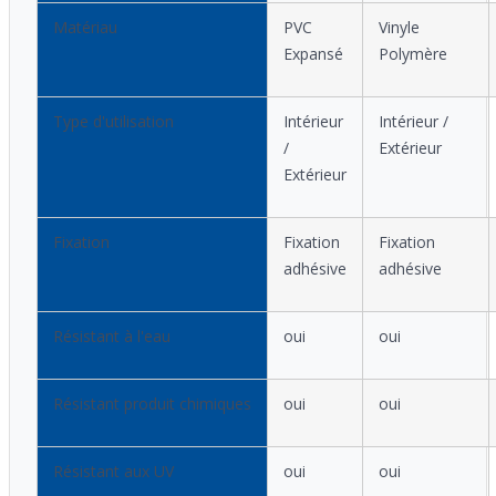
Matériau
PVC
Vinyle
Expansé
Polymère
Type d'utilisation
Intérieur
Intérieur /
/
Extérieur
Extérieur
Fixation
Fixation
Fixation
adhésive
adhésive
Résistant à l'eau
oui
oui
Résistant produit chimiques
oui
oui
Résistant aux UV
oui
oui