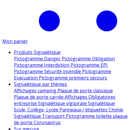
Mon panier
Produits Signalétique
Pictogramme Danger
Pictogramme Obligation
Pictogramme Interdiction
Pictogramme EPI
Pictogramme Sécurité incendie
Pictogramme
Evacuation
Pictogramme premiers secours
Signalétique par thèmes
Affichages camping
Plaque de porte classique
Plaque de porte carrée
Affichages Obligatoires
entreprise
Signalétique vigipirate
Signalétique
Ecole, Collège, Lycée
Panneaux / étiquettes Chimie
Signalétique Transport
Pictogramme toilette
plaque
de porte
Coronavirus
Sur mesure