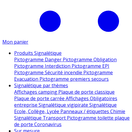
Mon panier
Produits Signalétique
Pictogramme Danger
Pictogramme Obligation
Pictogramme Interdiction
Pictogramme EPI
Pictogramme Sécurité incendie
Pictogramme
Evacuation
Pictogramme premiers secours
Signalétique par thèmes
Affichages camping
Plaque de porte classique
Plaque de porte carrée
Affichages Obligatoires
entreprise
Signalétique vigipirate
Signalétique
Ecole, Collège, Lycée
Panneaux / étiquettes Chimie
Signalétique Transport
Pictogramme toilette
plaque
de porte
Coronavirus
Sur mesure