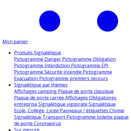
Mon panier
Produits Signalétique
Pictogramme Danger
Pictogramme Obligation
Pictogramme Interdiction
Pictogramme EPI
Pictogramme Sécurité incendie
Pictogramme
Evacuation
Pictogramme premiers secours
Signalétique par thèmes
Affichages camping
Plaque de porte classique
Plaque de porte carrée
Affichages Obligatoires
entreprise
Signalétique vigipirate
Signalétique
Ecole, Collège, Lycée
Panneaux / étiquettes Chimie
Signalétique Transport
Pictogramme toilette
plaque
de porte
Coronavirus
Sur mesure