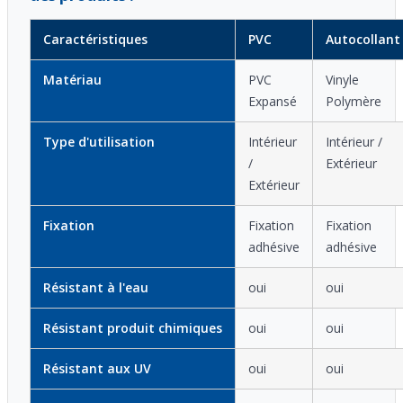
Caractéristiques
PVC
Autocollant
Matériau
PVC
Vinyle
Expansé
Polymère
Type d'utilisation
Intérieur
Intérieur /
/
Extérieur
Extérieur
Fixation
Fixation
Fixation
adhésive
adhésive
Résistant à l'eau
oui
oui
Résistant produit chimiques
oui
oui
Résistant aux UV
oui
oui