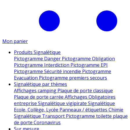
Mon panier
Produits Signalétique
Pictogramme Danger
Pictogramme Obligation
Pictogramme Interdiction
Pictogramme EPI
Pictogramme Sécurité incendie
Pictogramme
Evacuation
Pictogramme premiers secours
Signalétique par thèmes
Affichages camping
Plaque de porte classique
Plaque de porte carrée
Affichages Obligatoires
entreprise
Signalétique vigipirate
Signalétique
Ecole, Collège, Lycée
Panneaux / étiquettes Chimie
Signalétique Transport
Pictogramme toilette
plaque
de porte
Coronavirus
Sur mesure