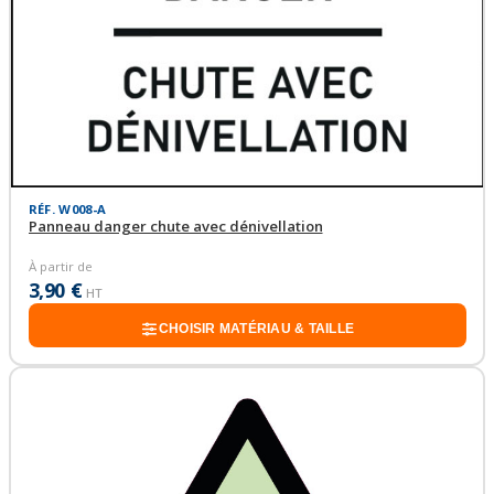
RÉF. W008-A
Panneau danger chute avec dénivellation
À partir de
3,90 €
HT
CHOISIR MATÉRIAU & TAILLE