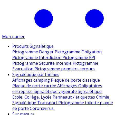
Mon panier
Produits Signalétique
Pictogramme Danger
Pictogramme Obligation
Pictogramme Interdiction
Pictogramme EPI
Pictogramme Sécurité incendie
Pictogramme
Evacuation
Pictogramme premiers secours
Signalétique par thèmes
Affichages camping
Plaque de porte classique
Plaque de porte carrée
Affichages Obligatoires
entreprise
Signalétique vigipirate
Signalétique
Ecole, Collège, Lycée
Panneaux / étiquettes Chimie
Signalétique Transport
Pictogramme toilette
plaque
de porte
Coronavirus
Sur mesure