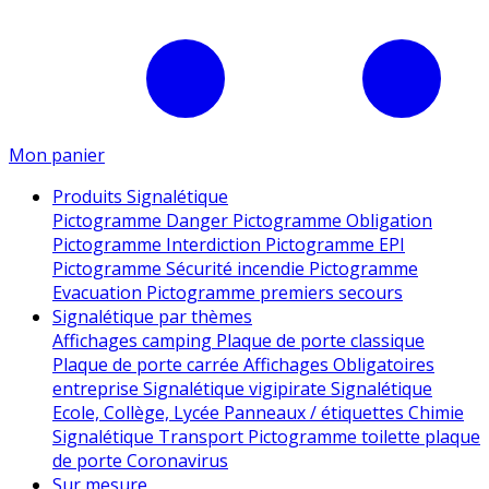
Mon panier
Produits Signalétique
Pictogramme Danger
Pictogramme Obligation
Pictogramme Interdiction
Pictogramme EPI
Pictogramme Sécurité incendie
Pictogramme
Evacuation
Pictogramme premiers secours
Signalétique par thèmes
Affichages camping
Plaque de porte classique
Plaque de porte carrée
Affichages Obligatoires
entreprise
Signalétique vigipirate
Signalétique
Ecole, Collège, Lycée
Panneaux / étiquettes Chimie
Signalétique Transport
Pictogramme toilette
plaque
de porte
Coronavirus
Sur mesure