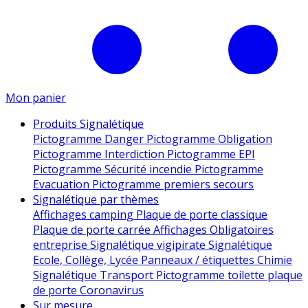
Mon panier
Produits Signalétique
Pictogramme Danger
Pictogramme Obligation
Pictogramme Interdiction
Pictogramme EPI
Pictogramme Sécurité incendie
Pictogramme
Evacuation
Pictogramme premiers secours
Signalétique par thèmes
Affichages camping
Plaque de porte classique
Plaque de porte carrée
Affichages Obligatoires
entreprise
Signalétique vigipirate
Signalétique
Ecole, Collège, Lycée
Panneaux / étiquettes Chimie
Signalétique Transport
Pictogramme toilette
plaque
de porte
Coronavirus
Sur mesure