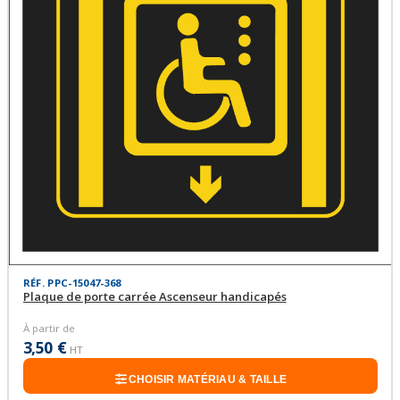
RÉF. PPC-15047-368
Plaque de porte carrée Ascenseur handicapés
À partir de
3,50 €
HT
CHOISIR MATÉRIAU & TAILLE