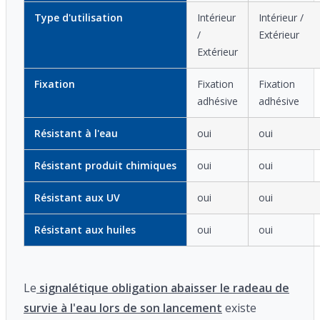
Type d'utilisation
Intérieur
Intérieur /
/
Extérieur
Extérieur
Fixation
Fixation
Fixation
adhésive
adhésive
Résistant à l'eau
oui
oui
Résistant produit chimiques
oui
oui
Résistant aux UV
oui
oui
Résistant aux huiles
oui
oui
Le
signalétique obligation abaisser le radeau de
survie à l'eau lors de son lancement
existe