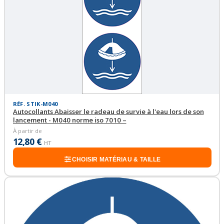
RÉF. STIK-M040
Autocollants Abaisser le radeau de survie à l'eau lors de son
lancement - M040 norme iso 7010 –
À partir de
12,80 €
HT
CHOISIR MATÉRIAU & TAILLE