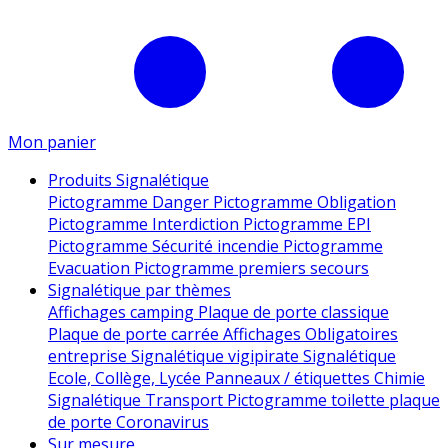
Mon panier
Produits Signalétique
Pictogramme Danger
Pictogramme Obligation
Pictogramme Interdiction
Pictogramme EPI
Pictogramme Sécurité incendie
Pictogramme
Evacuation
Pictogramme premiers secours
Signalétique par thèmes
Affichages camping
Plaque de porte classique
Plaque de porte carrée
Affichages Obligatoires
entreprise
Signalétique vigipirate
Signalétique
Ecole, Collège, Lycée
Panneaux / étiquettes Chimie
Signalétique Transport
Pictogramme toilette
plaque
de porte
Coronavirus
Sur mesure