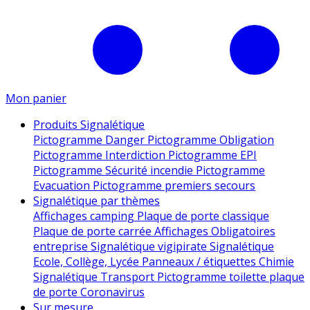
Mon panier
Produits Signalétique
Pictogramme Danger
Pictogramme Obligation
Pictogramme Interdiction
Pictogramme EPI
Pictogramme Sécurité incendie
Pictogramme
Evacuation
Pictogramme premiers secours
Signalétique par thèmes
Affichages camping
Plaque de porte classique
Plaque de porte carrée
Affichages Obligatoires
entreprise
Signalétique vigipirate
Signalétique
Ecole, Collège, Lycée
Panneaux / étiquettes Chimie
Signalétique Transport
Pictogramme toilette
plaque
de porte
Coronavirus
Sur mesure