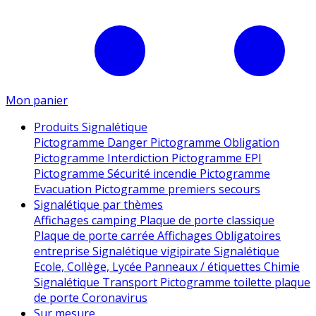
Mon panier
Produits Signalétique
Pictogramme Danger
Pictogramme Obligation
Pictogramme Interdiction
Pictogramme EPI
Pictogramme Sécurité incendie
Pictogramme
Evacuation
Pictogramme premiers secours
Signalétique par thèmes
Affichages camping
Plaque de porte classique
Plaque de porte carrée
Affichages Obligatoires
entreprise
Signalétique vigipirate
Signalétique
Ecole, Collège, Lycée
Panneaux / étiquettes Chimie
Signalétique Transport
Pictogramme toilette
plaque
de porte
Coronavirus
Sur mesure