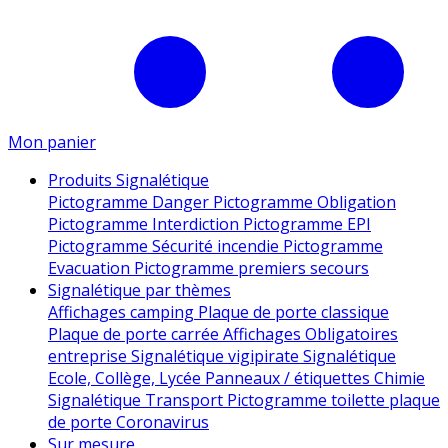
Mon panier
Produits Signalétique
Pictogramme Danger
Pictogramme Obligation
Pictogramme Interdiction
Pictogramme EPI
Pictogramme Sécurité incendie
Pictogramme
Evacuation
Pictogramme premiers secours
Signalétique par thèmes
Affichages camping
Plaque de porte classique
Plaque de porte carrée
Affichages Obligatoires
entreprise
Signalétique vigipirate
Signalétique
Ecole, Collège, Lycée
Panneaux / étiquettes Chimie
Signalétique Transport
Pictogramme toilette
plaque
de porte
Coronavirus
Sur mesure