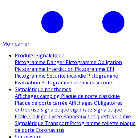
Mon panier
Produits Signalétique
Pictogramme Danger
Pictogramme Obligation
Pictogramme Interdiction
Pictogramme EPI
Pictogramme Sécurité incendie
Pictogramme
Evacuation
Pictogramme premiers secours
Signalétique par thèmes
Affichages camping
Plaque de porte classique
Plaque de porte carrée
Affichages Obligatoires
entreprise
Signalétique vigipirate
Signalétique
Ecole, Collège, Lycée
Panneaux / étiquettes Chimie
Signalétique Transport
Pictogramme toilette
plaque
de porte
Coronavirus
Sur mesure