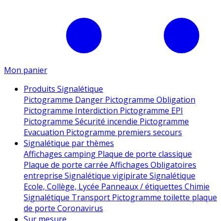
Mon panier
Produits Signalétique
Pictogramme Danger
Pictogramme Obligation
Pictogramme Interdiction
Pictogramme EPI
Pictogramme Sécurité incendie
Pictogramme
Evacuation
Pictogramme premiers secours
Signalétique par thèmes
Affichages camping
Plaque de porte classique
Plaque de porte carrée
Affichages Obligatoires
entreprise
Signalétique vigipirate
Signalétique
Ecole, Collège, Lycée
Panneaux / étiquettes Chimie
Signalétique Transport
Pictogramme toilette
plaque
de porte
Coronavirus
Sur mesure