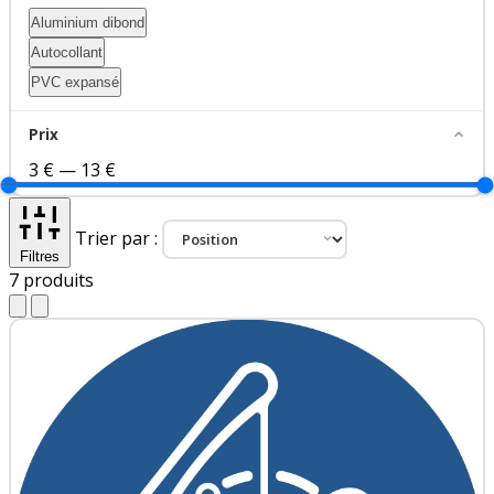
Aluminium dibond
Autocollant
PVC expansé
Prix
3 €
—
13 €
Trier par :
Filtres
7
produits