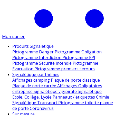
Mon panier
Produits Signalétique
Pictogramme Danger
Pictogramme Obligation
Pictogramme Interdiction
Pictogramme EPI
Pictogramme Sécurité incendie
Pictogramme
Evacuation
Pictogramme premiers secours
Signalétique par thèmes
Affichages camping
Plaque de porte classique
Plaque de porte carrée
Affichages Obligatoires
entreprise
Signalétique vigipirate
Signalétique
Ecole, Collège, Lycée
Panneaux / étiquettes Chimie
Signalétique Transport
Pictogramme toilette
plaque
de porte
Coronavirus
Sur mesure