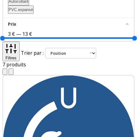
Autocollant
PVC expansé
Prix
3 €
—
13 €
Trier par :
Filtres
7
produits